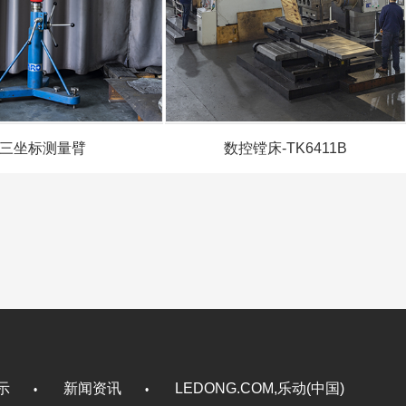
三坐标测量臂
数控镗床-TK6411B
示
新闻资讯
LEDONG.COM,乐动(中国)
•
•