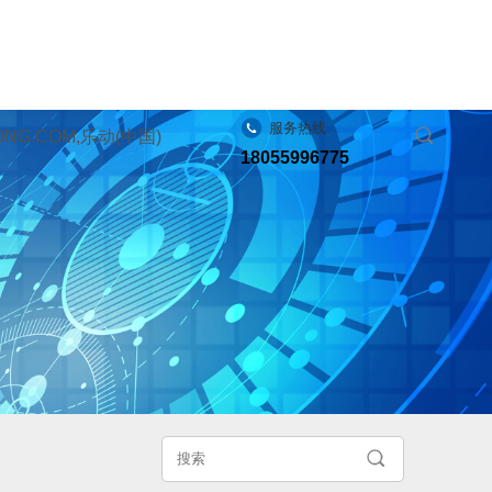
服务热线
ONG.COM,乐动(中国)
18055996775