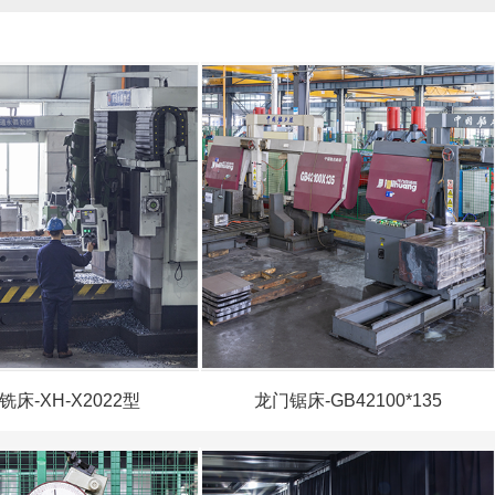
铣床-XH-X2022型
龙门锯床-GB42100*135