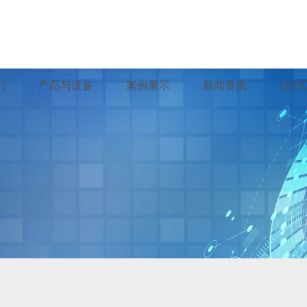
们
产品与设备
案例展示
新闻资讯
LED