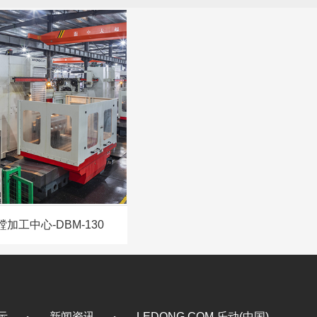
加工中心-DBM-130
示
新闻资讯
LEDONG.COM,乐动(中国)