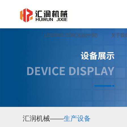
LEDONG.COM,乐动(中国)
LEDONG.COM,乐动(中国)
关于我
汇润机械——
生产设备