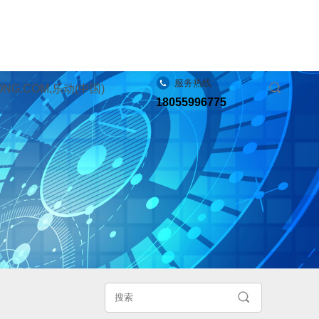
服务热线
ONG.COM,乐动(中国)
18055996775