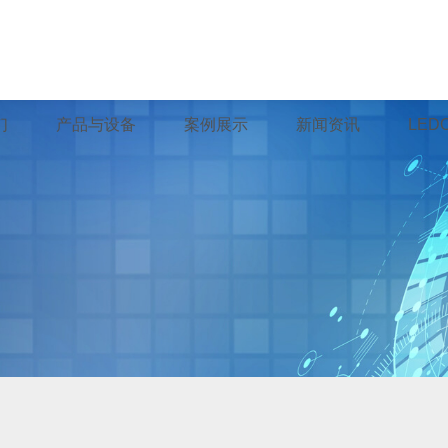
们
产品与设备
案例展示
新闻资讯
LED