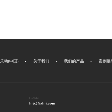
,乐动(中国)
关于我们
我们的产品
案例展
•
•
•
E-mail：
hrjx@iahri.com