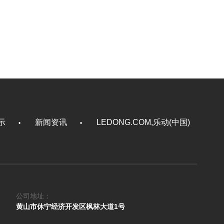
示
新闻资讯
LEDONG.COM,乐动(中国)
•
•
公司地址：
黄山市休宁经济开发区枫林大道1号