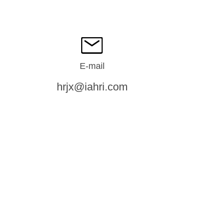
E-mail
hrjx@iahri.com