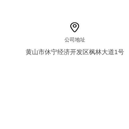
公司地址
黄山市休宁经济开发区枫林大道1号