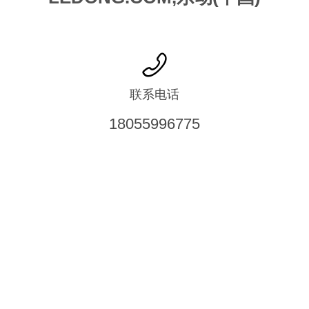
联系电话
18055996775