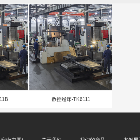
11B
数控镗床-TK6111
,乐动(中国)
关于我们
我们的产品
案例展