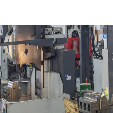
们
产品与设备
案例展示
新闻资讯
LED