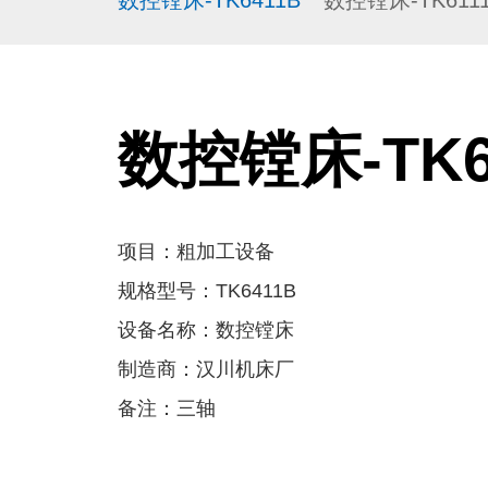
数控镗床-TK6411B
数控镗床-TK611
数控镗床-TK6
项目：粗加工设备
规格型号：TK6411B
设备名称：数控镗床
制造商：汉川机床厂
备注：三轴