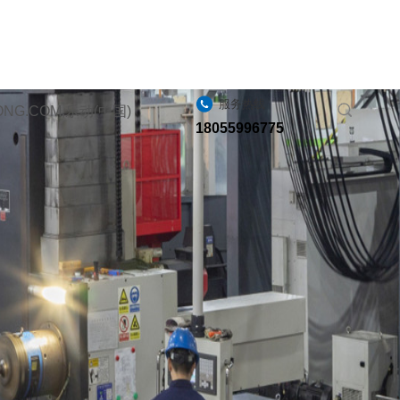
服务热线
ONG.COM,乐动(中国)
18055996775