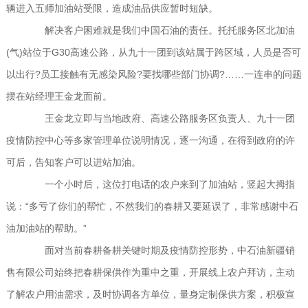
辆进入五师加油站受限，造成油品供应暂时短缺。
解决客户困难就是我们中国石油的责任。托托服务区北加油
(气)站位于G30高速公路，从九十一团到该站属于跨区域，人员是否可
以出行?员工接触有无感染风险?要找哪些部门协调?……一连串的问题
摆在站经理王金龙面前。
王金龙立即与当地政府、高速公路服务区负责人、九十一团
疫情防控中心等多家管理单位说明情况，逐一沟通，在得到政府的许
可后，告知客户可以进站加油。
一个小时后，这位打电话的农户来到了加油站，竖起大拇指
说：“多亏了你们的帮忙，不然我们的春耕又要延误了，非常感谢中石
油加油站的帮助。”
面对当前春耕备耕关键时期及疫情防控形势，中石油新疆销
售有限公司始终把春耕保供作为重中之重，开展线上农户拜访，主动
了解农户用油需求，及时协调各方单位，量身定制保供方案，积极宣