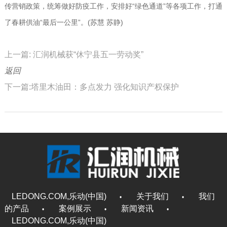
传营销政策，统筹做好防疫工作，安排好“绿色通道”等各项工作，打通
了春耕供油“最后一公里”。(苏慧 苏静)
上一篇: 汇润机械获“休宁县五一劳动奖”
返回
下一篇:塔里木油田：多点发力 强化知识产权保护
LEDONG.COM,乐动(中国)
关于我们
我们
•
•
的产品
案例展示
新闻资讯
•
•
•
LEDONG.COM,乐动(中国)