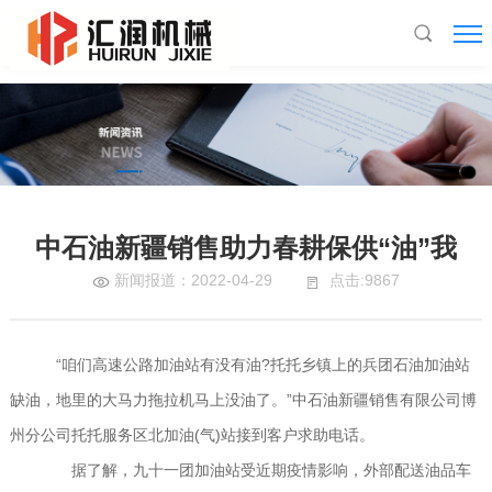
LEDONG.COM,乐动(中国)
中石油新疆销售助力春耕保供“油”我
新闻报道：2022-04-29
点击:9867
“咱们高速公路加油站有没有油?托托乡镇上的兵团石油加油站
缺油，地里的大马力拖拉机马上没油了。”中石油新疆销售有限公司博
州分公司托托服务区北加油(气)站接到客户求助电话。
据了解，九十一团加油站受近期疫情影响，外部配送油品车