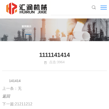
LEDONG.COM,乐动(中国)
1111141414
点击:3964
141414
上一条：无
返回
下一篇:21211212